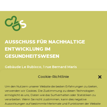
AUSSCHUSS FÜR NACHHALTIGE
ENTWICKLUNG IM
GESUNDHEITSWESEN
Gebäude Le Rubixco, 1 rue Bernard Maris
37270 Montlouis-sur-Loire
Cookie-Richtlinie
Tel.: 06 26 49 36 81 -
contact@c2ds.eu
Um den Nutzern unserer Website die besten Erfahrungen zu bieten,
Twitter
LinkedIn
Youtube
verwenden wir Cookies. Die Zustimmung zu diesen Technologien
ermöglicht es uns, Daten wie das Surfverhalten oder Statistiken zu
verarbeiten. Wenn Sie nicht zustimmen, kann dies negative
Auswirkungen auf bestimmte Merkmale und Funktionen der Website
Sich für den Newsletter anmelden