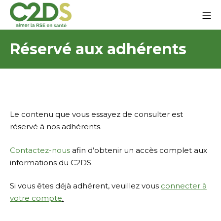
Zum
Mo
Inhalt
springen
C2DS
Réservé aux adhérents
Le contenu que vous essayez de consulter est
réservé à nos adhérents.
Contactez-nous
afin d’obtenir un accès complet aux
informations du C2DS.
Si vous êtes déjà adhérent, veuillez vous
connecter à
votre compte
.