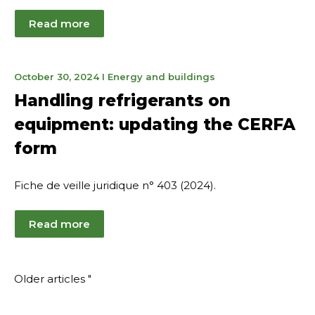
Read more
November
October 30, 2024
I
Energy and buildings
21,
Handling refrigerants on
2024
equipment: updating the CERFA
form
Fiche de veille juridique n° 403 (2024).
Read more
Article
Older articles "
navigation