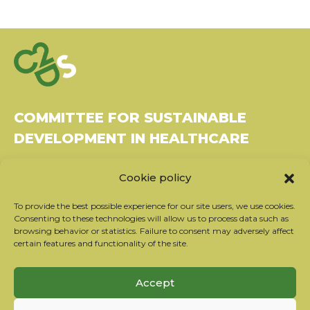
COMMITTEE FOR SUSTAINABLE
DEVELOPMENT IN HEALTHCARE
Bâtiment Le Rubixco, 1 rue Bernard Maris
Cookie policy
37270 Montlouis-sur-Loire
Tel: 06 26 49 36 81 -
contact@c2ds.eu
To provide the best possible experience for our site users, we use cookies.
Consenting to these technologies will allow us to process data such as
browsing behavior or statistics. Failure to consent may adversely affect
Twitter
LinkedIn
Youtube
certain features and functionality of the site.
Subscribe to our newsletter
Accept
Our partners