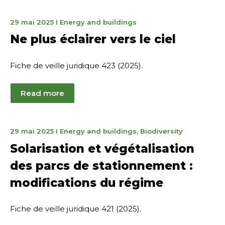
9
29 mai 2025
I
Energy and buildings
octobre
Ne plus éclairer vers le ciel
2025
Fiche de veille juridique 423 (2025).
Read more
June
29 mai 2025
I
Energy and buildings
,
Biodiversity
12,
Solarisation et végétalisation
2025
des parcs de stationnement :
modifications du régime
Fiche de veille juridique 421 (2025).