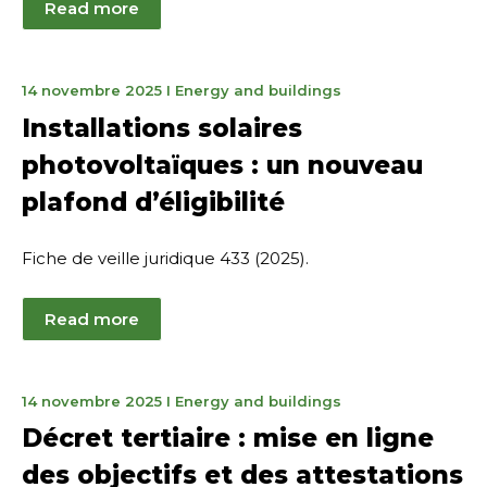
Read more
2
14 novembre 2025
I
Energy and buildings
février
Installations solaires
2026
photovoltaïques : un nouveau
plafond d’éligibilité
Fiche de veille juridique 433 (2025).
Read more
2
14 novembre 2025
I
Energy and buildings
février
Décret tertiaire : mise en ligne
2026
des objectifs et des attestations