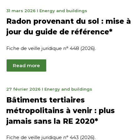
30
31 mars 2026
I
Energy and buildings
avril
Radon provenant du sol : mise à
2026
jour du guide de référence*
Fiche de veille juridique n° 448 (2026).
Read more
31
27 février 2026
I
Energy and buildings
mars
Bâtiments tertiaires
2026
métropolitains à venir : plus
jamais sans la RE 2020*
Fiche de veille juridique n° 443 (2026).