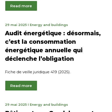
Read more
June
29 mai 2025
I
Energy and buildings
12,
Audit énergétique : désormais,
2025
c’est la consommation
énergétique annuelle qui
déclenche l’obligation
Fiche de veille juridique 419 (2025).
Read more
28
29 mai 2025
I
Energy and buildings
août