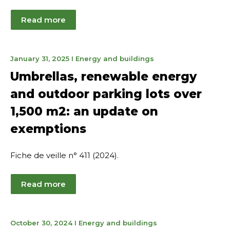
Read more
May
January 31, 2025
I
Energy and buildings
15,
Umbrellas, renewable energy
2025
and outdoor parking lots over
1,500 m2: an update on
exemptions
Fiche de veille n° 411 (2024).
Read more
November
October 30, 2024
I
Energy and buildings