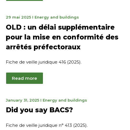
June
29 mai 2025
I
Energy and buildings
12,
OLD : un délai supplémentaire
2025
pour la mise en conformité des
arrêtés préfectoraux
Fiche de veille juridique 416 (2025).
Read more
May
January 31, 2025
I
Energy and buildings
15,
Did you say BACS?
2025
Fiche de veille juridique n° 413 (2025).