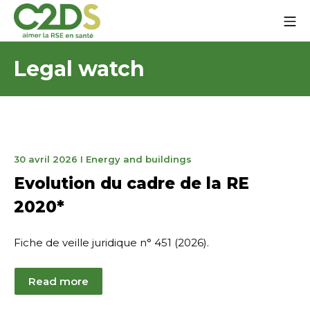
Go
Mo
to
content
C2DS
Legal watch
29
30 avril 2026
I
Energy and buildings
mai
Evolution du cadre de la RE
2026
2020*
Fiche de veille juridique n° 451 (2026).
Read more