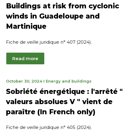
21,
Buildings at risk from cyclonic
2024
winds in Guadeloupe and
Martinique
Fiche de veille juridique n° 407 (2024).
Read more
November
October 30, 2024
I
Energy and buildings
21,
Sobriété énergétique : l'arrêté "
2024
valeurs absolues V " vient de
paraître (In French only)
Fiche de veille juridique n° 405 (2024).