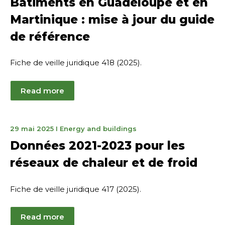
Bâtiments en Guadeloupe et en
2025
Martinique : mise à jour du guide
de référence
Fiche de veille juridique 418 (2025).
Read more
June
29 mai 2025
I
Energy and buildings
12,
Données 2021-2023 pour les
2025
réseaux de chaleur et de froid
Fiche de veille juridique 417 (2025).
Read more