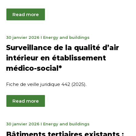
Read more
2
30 janvier 2026
I
Energy and buildings
mars
Surveillance de la qualité d’air
2026
intérieur en établissement
médico-social*
Fiche de veille juridique 442 (2025).
Read more
2
30 janvier 2026
I
Energy and buildings
mars
Bâtiments tertiaires existants :