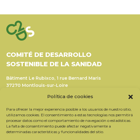
COMITÉ DE DESARROLLO
SOSTENIBLE DE LA SANIDAD
Bâtiment Le Rubixco, 1 rue Bernard Maris
37270 Montlouis-sur-Loire
Tel: 06 26 49 36 81 -
contact@c2ds.eu
Política de cookies
Twitter
LinkedIn
Youtube
Para ofrecer la mejor experiencia posible a los usuarios de nuestro sitio,
utilizamos cookies. El consentimiento a estas tecnologías nos permitirá
procesar datos como el comportamiento de navegación o estadísticas.
La falta de consentimiento puede afectar negativamente a
Suscríbase a nuestro boletín
determinadas características y funcionalidades del sitio.
Nuestros socios