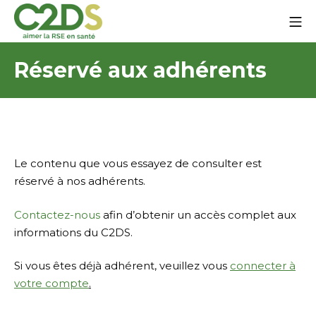
Ir
Me
al
contenido
C2DS
Réservé aux adhérents
Le contenu que vous essayez de consulter est
réservé à nos adhérents.
Contactez-nous
afin d’obtenir un accès complet aux
informations du C2DS.
Si vous êtes déjà adhérent, veuillez vous
connecter à
votre compte
.