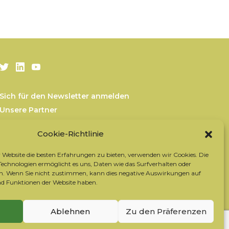
Twitter
LinkedIn
Youtube
Sich für den Newsletter anmelden
Unsere Partner
Kontaktieren Sie das Team
Cookie-Richtlinie
Rechtliche Hinweise
Datenschutzrichtlinie
Website die besten Erfahrungen zu bieten, verwenden wir Cookies. Die
Cookie-Richtlinie
chnologien ermöglicht es uns, Daten wie das Surfverhalten oder
ten. Wenn Sie nicht zustimmen, kann dies negative Auswirkungen auf
 Funktionen der Website haben.
Ablehnen
Zu den Präferenzen