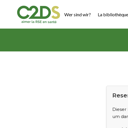
Zum
Inhalt
Wer sind wir?
La bibliothèque
springen
C2DS
Reser
Dieser 
um dar