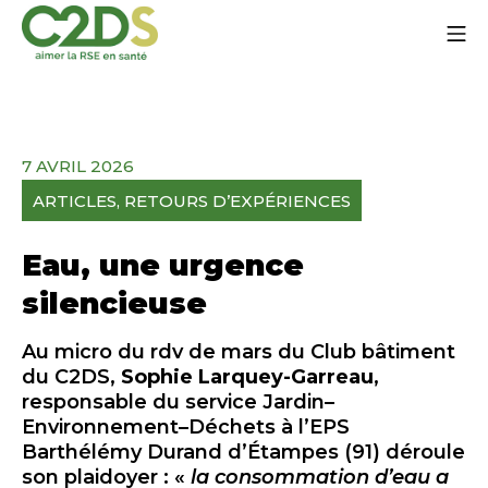
Zum
Mo
Inhalt
springen
C2DS
7 AVRIL 2026
ARTICLES
, 
RETOURS D’EXPÉRIENCES
Eau, une urgence
silencieuse
Au micro du rdv de mars du Club bâtiment
du C2DS,
Sophie Larquey-Garreau
,
responsable du service Jardin–
Environnement–Déchets à l’EPS
Barthélémy Durand d’Étampes (91) déroule
son plaidoyer : «
la consommation d’eau a