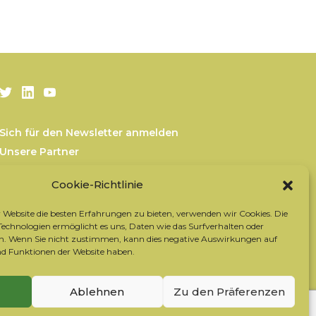
Twitter
LinkedIn
Youtube
Sich für den Newsletter anmelden
Unsere Partner
Kontaktieren Sie das Team
Cookie-Richtlinie
Rechtliche Hinweise
Datenschutzrichtlinie
Website die besten Erfahrungen zu bieten, verwenden wir Cookies. Die
Cookie-Richtlinie
chnologien ermöglicht es uns, Daten wie das Surfverhalten oder
ten. Wenn Sie nicht zustimmen, kann dies negative Auswirkungen auf
 Funktionen der Website haben.
Ablehnen
Zu den Präferenzen