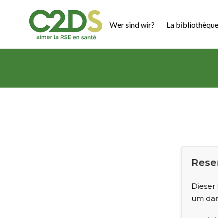
Zum
Inhalt
Wer sind wir?
La bibliothèque
springen
C2DS
Reser
Dieser 
um dar