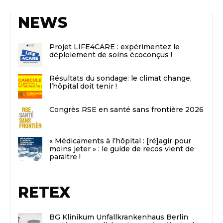
NEWS
Projet LIFE4CARE : expérimentez le
déploiement de soins écoconçus !
Résultats du sondage: le climat change,
l’hôpital doit tenir !
Congrès RSE en santé sans frontière 2026
« Médicaments à l’hôpital : [ré]agir pour
moins jeter » : le guide de recos vient de
paraitre !
RETEX
BG Klinikum Unfallkrankenhaus Berlin