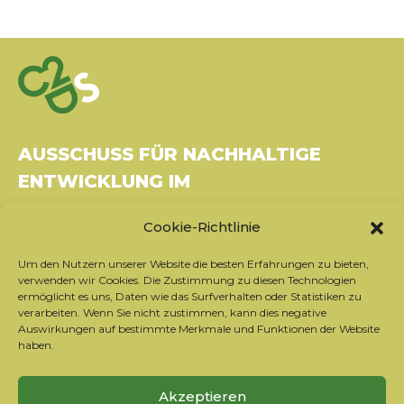
AUSSCHUSS FÜR NACHHALTIGE
ENTWICKLUNG IM
GESUNDHEITSWESEN
Cookie-Richtlinie
Gebäude Le Rubixco, 1 rue Bernard Maris
Um den Nutzern unserer Website die besten Erfahrungen zu bieten,
37270 Montlouis-sur-Loire
verwenden wir Cookies. Die Zustimmung zu diesen Technologien
Tel.: 06 26 49 36 81 -
contact@c2ds.eu
ermöglicht es uns, Daten wie das Surfverhalten oder Statistiken zu
verarbeiten. Wenn Sie nicht zustimmen, kann dies negative
Auswirkungen auf bestimmte Merkmale und Funktionen der Website
Twitter
LinkedIn
Youtube
haben.
Sich für den Newsletter anmelden
Akzeptieren