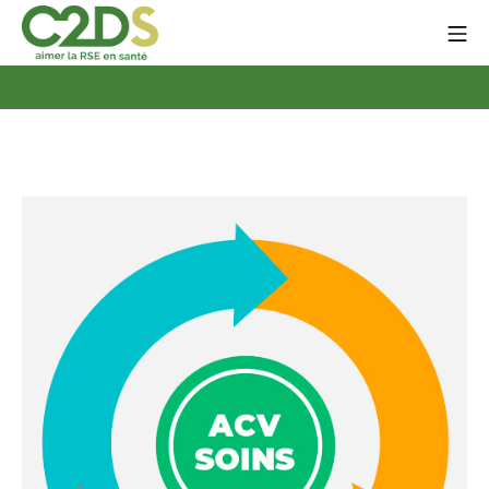
Go
Mo
to
content
C2DS