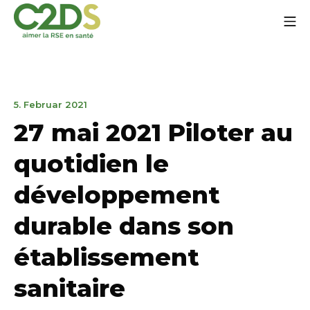
Zum
Mo
Inhalt
springen
C2DS
1.
5. Februar 2021
November
27 mai 2021 Piloter au
2021
quotidien le
développement
durable dans son
établissement
sanitaire