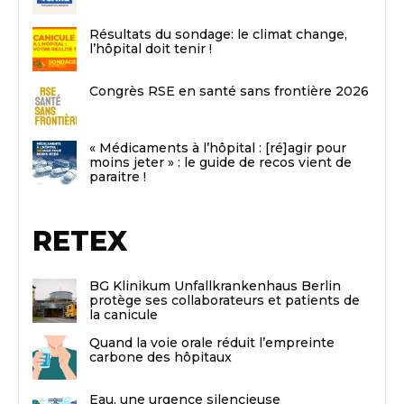
Résultats du sondage: le climat change,
l’hôpital doit tenir !
Congrès RSE en santé sans frontière 2026
« Médicaments à l’hôpital : [ré]agir pour
moins jeter » : le guide de recos vient de
paraitre !
RETEX
BG Klinikum Unfallkrankenhaus Berlin
protège ses collaborateurs et patients de
la canicule
Quand la voie orale réduit l’empreinte
carbone des hôpitaux
Eau, une urgence silencieuse