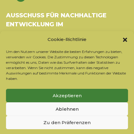
AUSSCHUSS FÜR NACHHALTIGE
ENTWICKLUNG IM
GESUNDHEITSWESEN
Cookie-Richtlinie
Gebäude Le Rubixco, 1 rue Bernard Maris
Um den Nutzern unserer Website die besten Erfahrungen zu bieten,
37270 Montlouis-sur-Loire
verwenden wir Cookies. Die Zustimmung zu diesen Technologien
Tel.: 06 26 49 36 81 -
contact@c2ds.eu
ermöglicht es uns, Daten wie das Surfverhalten oder Statistiken zu
verarbeiten. Wenn Sie nicht zustimmen, kann dies negative
Auswirkungen auf bestimmte Merkmale und Funktionen der Website
Twitter
LinkedIn
Youtube
haben.
Sich für den Newsletter anmelden
Akzeptieren
Unsere Partner
Ablehnen
Kontaktieren Sie das Team
Rechtliche Hinweise
Zu den Präferenzen
Datenschutzrichtlinie