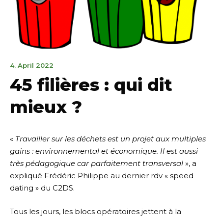
3.
4. April 2022
Mai
45 filières : qui dit
2022
mieux ?
«
Travailler sur les déchets est un projet aux multiples
gains : environnemental et économique. Il est aussi
très pédagogique car parfaitement transversal
», a
expliqué Frédéric Philippe au dernier rdv « speed
dating » du C2DS.
Tous les jours, les blocs opératoires jettent à la