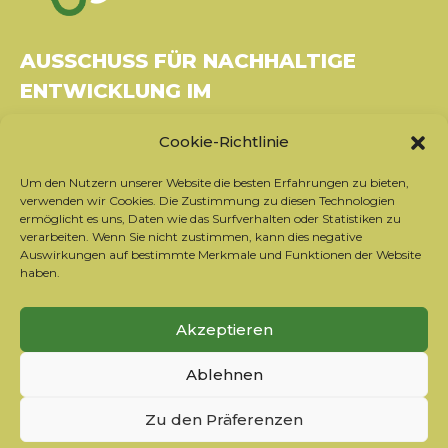
AUSSCHUSS FÜR NACHHALTIGE
ENTWICKLUNG IM
GESUNDHEITSWESEN
Cookie-Richtlinie
Gebäude Le Rubixco, 1 rue Bernard Maris
Um den Nutzern unserer Website die besten Erfahrungen zu bieten,
37270 Montlouis-sur-Loire
verwenden wir Cookies. Die Zustimmung zu diesen Technologien
Tel.: 06 26 49 36 81 -
contact@c2ds.eu
ermöglicht es uns, Daten wie das Surfverhalten oder Statistiken zu
verarbeiten. Wenn Sie nicht zustimmen, kann dies negative
Auswirkungen auf bestimmte Merkmale und Funktionen der Website
Twitter
LinkedIn
Youtube
haben.
Sich für den Newsletter anmelden
Akzeptieren
Unsere Partner
Ablehnen
Kontaktieren Sie das Team
Rechtliche Hinweise
Zu den Präferenzen
Datenschutzrichtlinie