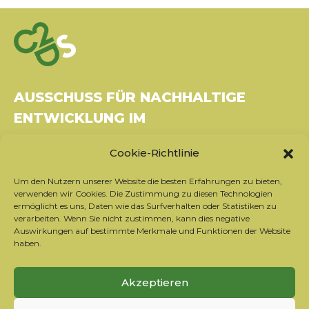
AUSSCHUSS FÜR NACHHALTIGE
ENTWICKLUNG IM
GESUNDHEITSWESEN
Cookie-Richtlinie
Gebäude Le Rubixco, 1 rue Bernard Maris
Um den Nutzern unserer Website die besten Erfahrungen zu bieten,
37270 Montlouis-sur-Loire
verwenden wir Cookies. Die Zustimmung zu diesen Technologien
Tel.: 06 26 49 36 81 -
contact@c2ds.eu
ermöglicht es uns, Daten wie das Surfverhalten oder Statistiken zu
verarbeiten. Wenn Sie nicht zustimmen, kann dies negative
Auswirkungen auf bestimmte Merkmale und Funktionen der Website
Twitter
LinkedIn
Youtube
haben.
Sich für den Newsletter anmelden
Akzeptieren
Unsere Partner