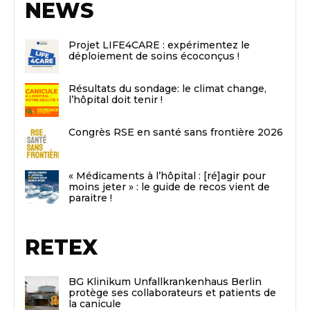
NEWS
Projet LIFE4CARE : expérimentez le
déploiement de soins écoconçus !
Résultats du sondage: le climat change,
l’hôpital doit tenir !
Congrès RSE en santé sans frontière 2026
« Médicaments à l’hôpital : [ré]agir pour
moins jeter » : le guide de recos vient de
paraitre !
RETEX
BG Klinikum Unfallkrankenhaus Berlin
protège ses collaborateurs et patients de
la canicule