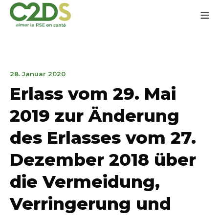
Zum
Mo
Inhalt
springen
C2DS
24.
28. Januar 2020
März
Erlass vom 29. Mai
2023
2019 zur Änderung
des Erlasses vom 27.
Dezember 2018 über
die Vermeidung,
Verringerung und