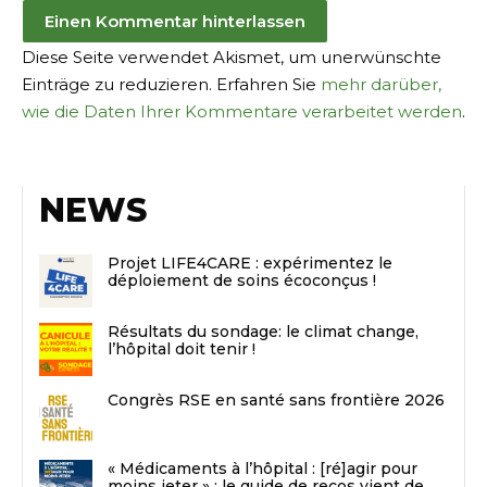
Diese Seite verwendet Akismet, um unerwünschte
Einträge zu reduzieren. Erfahren Sie
mehr darüber,
wie die Daten Ihrer Kommentare verarbeitet werden
.
NEWS
Projet LIFE4CARE : expérimentez le
déploiement de soins écoconçus !
Résultats du sondage: le climat change,
l’hôpital doit tenir !
Congrès RSE en santé sans frontière 2026
« Médicaments à l’hôpital : [ré]agir pour
moins jeter » : le guide de recos vient de