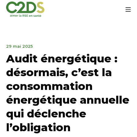
Zum
Mo
Inhalt
springen
C2DS
12.
29 mai 2025
Juni
Audit énergétique :
2025
désormais, c’est la
consommation
énergétique annuelle
qui déclenche
l’obligation