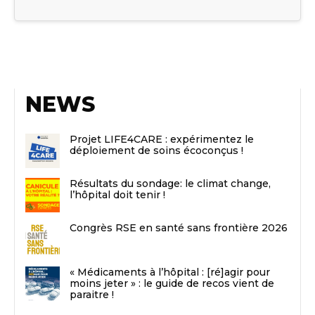
NEWS
Projet LIFE4CARE : expérimentez le
déploiement de soins écoconçus !
Résultats du sondage: le climat change,
l’hôpital doit tenir !
Congrès RSE en santé sans frontière 2026
« Médicaments à l’hôpital : [ré]agir pour
moins jeter » : le guide de recos vient de
paraitre !