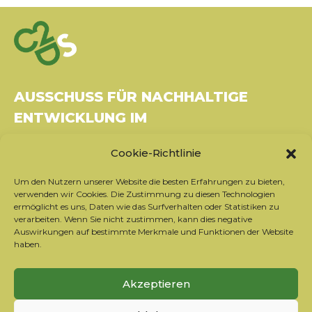
AUSSCHUSS FÜR NACHHALTIGE
ENTWICKLUNG IM
GESUNDHEITSWESEN
Cookie-Richtlinie
Gebäude Le Rubixco, 1 rue Bernard Maris
Um den Nutzern unserer Website die besten Erfahrungen zu bieten,
37270 Montlouis-sur-Loire
verwenden wir Cookies. Die Zustimmung zu diesen Technologien
Tel.: 06 26 49 36 81 -
contact@c2ds.eu
ermöglicht es uns, Daten wie das Surfverhalten oder Statistiken zu
verarbeiten. Wenn Sie nicht zustimmen, kann dies negative
Auswirkungen auf bestimmte Merkmale und Funktionen der Website
Twitter
LinkedIn
Youtube
haben.
Sich für den Newsletter anmelden
Akzeptieren
Unsere Partner