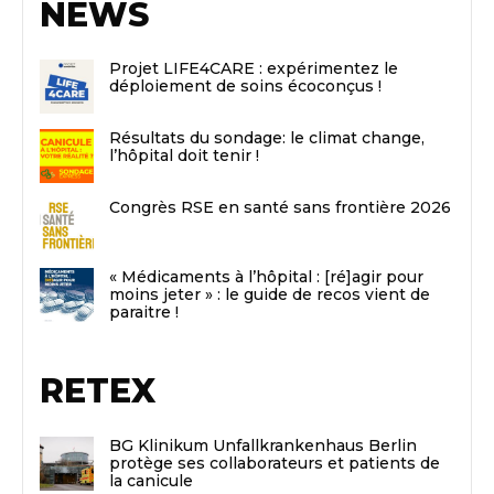
NEWS
Projet LIFE4CARE : expérimentez le
déploiement de soins écoconçus !
Résultats du sondage: le climat change,
l’hôpital doit tenir !
Congrès RSE en santé sans frontière 2026
« Médicaments à l’hôpital : [ré]agir pour
moins jeter » : le guide de recos vient de
paraitre !
RETEX
BG Klinikum Unfallkrankenhaus Berlin
protège ses collaborateurs et patients de
la canicule