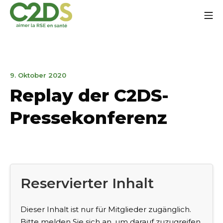
Zum
Mo
Inhalt
springen
C2DS
7.
9. Oktober 2020
Juni
Replay der C2DS-
2023
Pressekonferenz
Reservierter Inhalt
Dieser Inhalt ist nur für Mitglieder zugänglich.
Bitte melden Sie sich an, um darauf zuzugreifen.