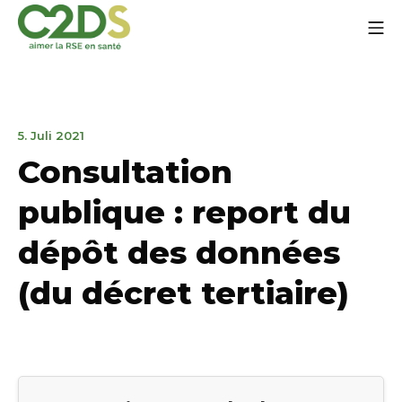
Zum
Mo
Inhalt
springen
C2DS
31.
5. Juli 2021
März
Consultation
2023
publique : report du
dépôt des données
(du décret tertiaire)