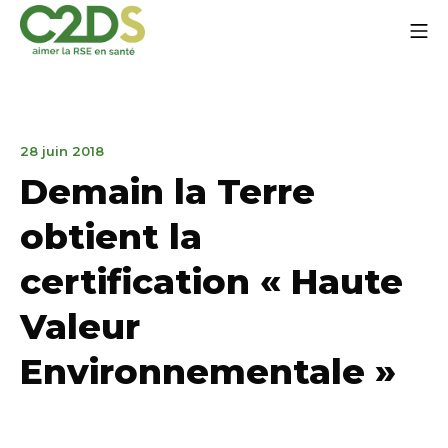
Zum
Mo
Inhalt
springen
C2DS
14.
28 juin 2018
Januar
Demain la Terre
2020
obtient la
certification « Haute
Valeur
Environnementale »