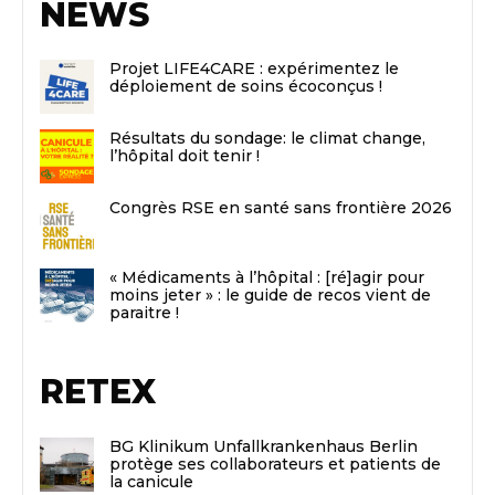
NEWS
Projet LIFE4CARE : expérimentez le
déploiement de soins écoconçus !
Résultats du sondage: le climat change,
l’hôpital doit tenir !
Congrès RSE en santé sans frontière 2026
« Médicaments à l’hôpital : [ré]agir pour
moins jeter » : le guide de recos vient de
paraitre !
RETEX
BG Klinikum Unfallkrankenhaus Berlin
protège ses collaborateurs et patients de
la canicule