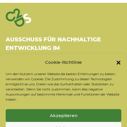
AUSSCHUSS FÜR NACHHALTIGE
ENTWICKLUNG IM
GESUNDHEITSWESEN
Cookie-Richtlinie
Gebäude Le Rubixco, 1 rue Bernard Maris
Um den Nutzern unserer Website die besten Erfahrungen zu bieten,
37270 Montlouis-sur-Loire
verwenden wir Cookies. Die Zustimmung zu diesen Technologien
Tel.: 06 26 49 36 81 -
contact@c2ds.eu
ermöglicht es uns, Daten wie das Surfverhalten oder Statistiken zu
verarbeiten. Wenn Sie nicht zustimmen, kann dies negative
Auswirkungen auf bestimmte Merkmale und Funktionen der Website
Twitter
LinkedIn
Youtube
haben.
Sich für den Newsletter anmelden
Akzeptieren
Unsere Partner