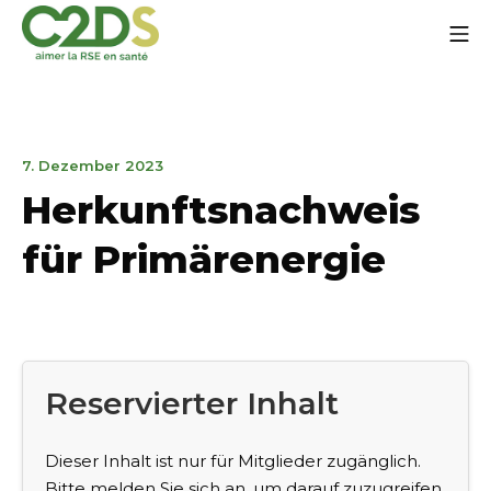
Zum
Mo
Inhalt
springen
C2DS
7.
7. Dezember 2023
Dezember
Herkunftsnachweis
2023
für Primärenergie
Reservierter Inhalt
Dieser Inhalt ist nur für Mitglieder zugänglich.
Bitte melden Sie sich an, um darauf zuzugreifen.