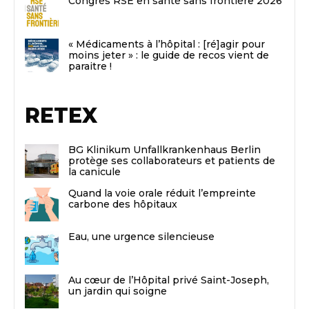
Congrès RSE en santé sans frontière 2026
« Médicaments à l’hôpital : [ré]agir pour
moins jeter » : le guide de recos vient de
paraitre !
RETEX
BG Klinikum Unfallkrankenhaus Berlin
protège ses collaborateurs et patients de
la canicule
Quand la voie orale réduit l’empreinte
carbone des hôpitaux
Eau, une urgence silencieuse
Au cœur de l’Hôpital privé Saint-Joseph,
un jardin qui soigne