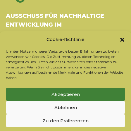
AUSSCHUSS FÜR NACHHALTIGE
ENTWICKLUNG IM
GESUNDHEITSWESEN
Cookie-Richtlinie
Gebäude Le Rubixco, 1 rue Bernard Maris
Um den Nutzern unserer Website die besten Erfahrungen zu bieten,
37270 Montlouis-sur-Loire
verwenden wir Cookies. Die Zustimmung zu diesen Technologien
Tel.: 06 26 49 36 81 -
contact@c2ds.eu
ermöglicht es uns, Daten wie das Surfverhalten oder Statistiken zu
verarbeiten. Wenn Sie nicht zustimmen, kann dies negative
Auswirkungen auf bestimmte Merkmale und Funktionen der Website
Twitter
LinkedIn
Youtube
haben.
Sich für den Newsletter anmelden
Akzeptieren
Unsere Partner
Ablehnen
Kontaktieren Sie das Team
Rechtliche Hinweise
Zu den Präferenzen
Datenschutzrichtlinie