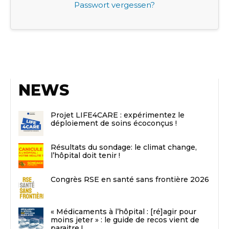
Passwort vergessen?
NEWS
Projet LIFE4CARE : expérimentez le
déploiement de soins écoconçus !
Résultats du sondage: le climat change,
l’hôpital doit tenir !
Congrès RSE en santé sans frontière 2026
« Médicaments à l’hôpital : [ré]agir pour
moins jeter » : le guide de recos vient de
paraitre !