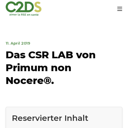
Zum
Mo
Inhalt
springen
C2DS
13.
11. April 2019
Juli
Das CSR LAB von
2020
Primum non
Nocere®.
Reservierter Inhalt