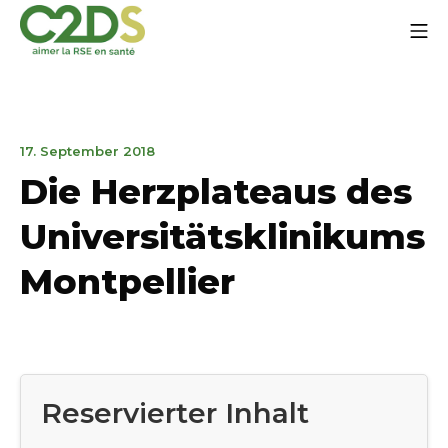
Zum
Mo
Inhalt
springen
C2DS
14.
17. September 2018
Januar
Die Herzplateaus des
2020
Universitätsklinikums
Montpellier
Reservierter Inhalt