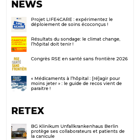
NEWS
Projet LIFE4CARE : expérimentez le
déploiement de soins écoconçus !
Résultats du sondage: le climat change,
l’hôpital doit tenir !
Congrès RSE en santé sans frontière 2026
« Médicaments à l’hôpital : [ré]agir pour
moins jeter » : le guide de recos vient de
paraitre !
RETEX
BG Klinikum Unfallkrankenhaus Berlin
protège ses collaborateurs et patients de
la canicule