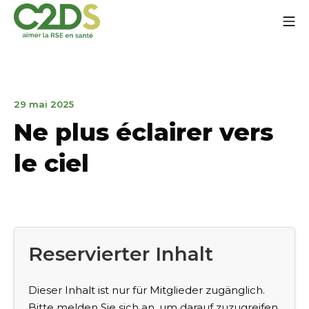
Zum
Mo
Inhalt
springen
C2DS
9
29 mai 2025
octobre
Ne plus éclairer vers
2025
le ciel
Reservierter Inhalt
Dieser Inhalt ist nur für Mitglieder zugänglich.
Bitte melden Sie sich an, um darauf zuzugreifen.