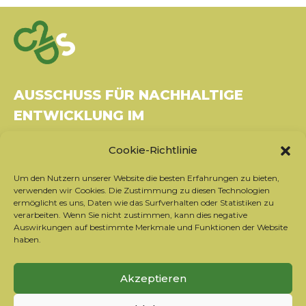
AUSSCHUSS FÜR NACHHALTIGE
ENTWICKLUNG IM
GESUNDHEITSWESEN
Cookie-Richtlinie
Gebäude Le Rubixco, 1 rue Bernard Maris
Um den Nutzern unserer Website die besten Erfahrungen zu bieten,
37270 Montlouis-sur-Loire
verwenden wir Cookies. Die Zustimmung zu diesen Technologien
Tel.: 06 26 49 36 81 -
contact@c2ds.eu
ermöglicht es uns, Daten wie das Surfverhalten oder Statistiken zu
verarbeiten. Wenn Sie nicht zustimmen, kann dies negative
Auswirkungen auf bestimmte Merkmale und Funktionen der Website
Twitter
LinkedIn
Youtube
haben.
Sich für den Newsletter anmelden
Akzeptieren
Unsere Partner