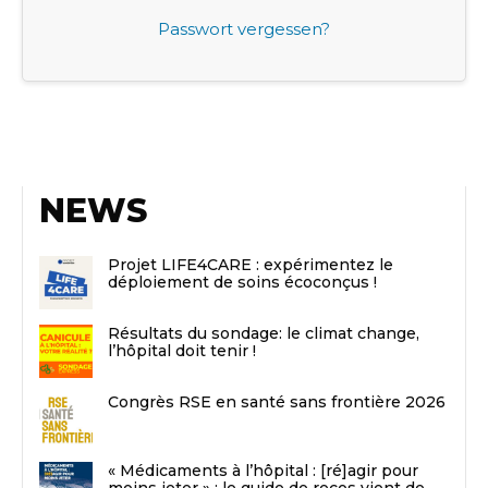
Passwort vergessen?
NEWS
Projet LIFE4CARE : expérimentez le
déploiement de soins écoconçus !
Résultats du sondage: le climat change,
l’hôpital doit tenir !
Congrès RSE en santé sans frontière 2026
« Médicaments à l’hôpital : [ré]agir pour
moins jeter » : le guide de recos vient de