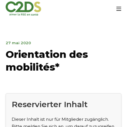
Zum
Mo
Inhalt
springen
C2DS
28.
27 mai 2020
März
Orientation des
2023
mobilités*
Reservierter Inhalt
Dieser Inhalt ist nur für Mitglieder zugänglich.
Bitte melden Sie sich an, um darauf zuzugreifen.