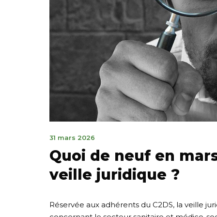
31
31 mars 2026
mars
Quoi de neuf en mars
2026
veille juridique ?
Réservée aux adhérents du C2DS, la veille jur
concernant le secteur sanitaire et médico-soc