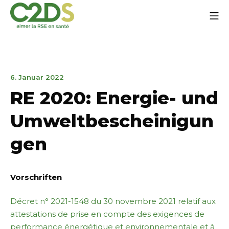
Zum
Mo
Inhalt
springen
C2DS
6.
6. Januar 2022
Januar
RE 2020: Energie- und
2022
Umweltbescheinigun
gen
Vorschriften
Décret n° 2021-1548 du 30 novembre 2021 relatif aux
attestations de prise en compte des exigences de
performance énergétique et environnementale et à