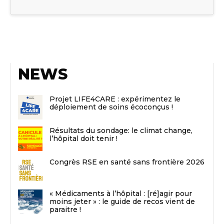
NEWS
Projet LIFE4CARE : expérimentez le
déploiement de soins écoconçus !
Résultats du sondage: le climat change,
l’hôpital doit tenir !
Congrès RSE en santé sans frontière 2026
« Médicaments à l’hôpital : [ré]agir pour
moins jeter » : le guide de recos vient de
paraitre !