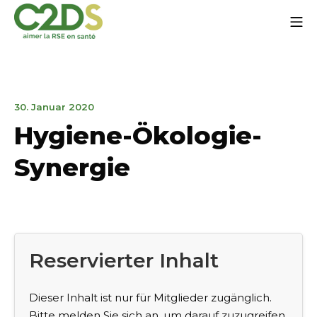
Zum
Mo
Inhalt
springen
C2DS
30.
30. Januar 2020
Januar
Hygiene-Ökologie-
2020
Synergie
Reservierter Inhalt
Dieser Inhalt ist nur für Mitglieder zugänglich.
Bitte melden Sie sich an, um darauf zuzugreifen.