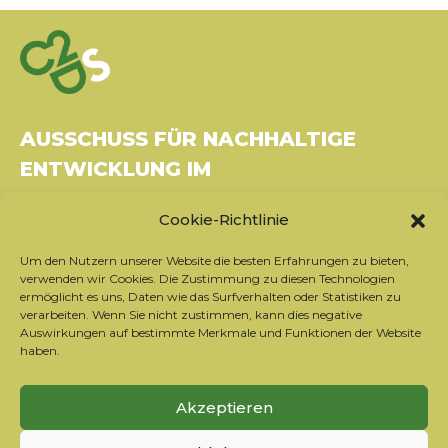
AUSSCHUSS FÜR NACHHALTIGE
ENTWICKLUNG IM
GESUNDHEITSWESEN
Cookie-Richtlinie
Gebäude Le Rubixco, 1 rue Bernard Maris
Um den Nutzern unserer Website die besten Erfahrungen zu bieten,
37270 Montlouis-sur-Loire
verwenden wir Cookies. Die Zustimmung zu diesen Technologien
Tel.: 06 26 49 36 81 -
contact@c2ds.eu
ermöglicht es uns, Daten wie das Surfverhalten oder Statistiken zu
verarbeiten. Wenn Sie nicht zustimmen, kann dies negative
Auswirkungen auf bestimmte Merkmale und Funktionen der Website
Twitter
LinkedIn
Youtube
haben.
Sich für den Newsletter anmelden
Akzeptieren
Unsere Partner