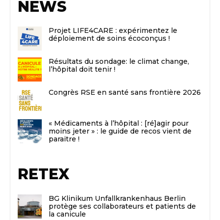
NEWS
Projet LIFE4CARE : expérimentez le
déploiement de soins écoconçus !
Résultats du sondage: le climat change,
l’hôpital doit tenir !
Congrès RSE en santé sans frontière 2026
« Médicaments à l’hôpital : [ré]agir pour
moins jeter » : le guide de recos vient de
paraitre !
RETEX
BG Klinikum Unfallkrankenhaus Berlin
protège ses collaborateurs et patients de
la canicule