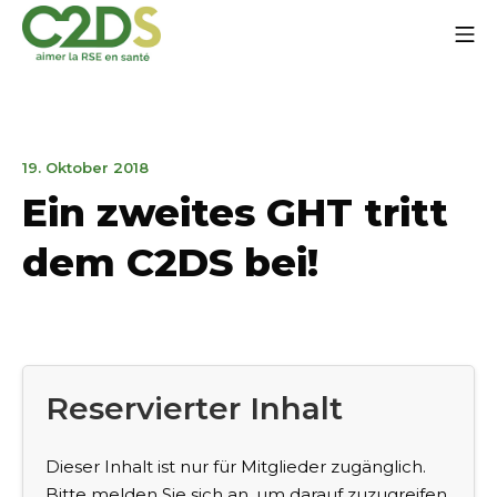
Zum
Mo
Inhalt
springen
C2DS
19.
19. Oktober 2018
Oktober
Ein zweites GHT tritt
2018
dem C2DS bei!
Reservierter Inhalt
Dieser Inhalt ist nur für Mitglieder zugänglich.
Bitte melden Sie sich an, um darauf zuzugreifen.