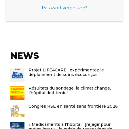
Passwort vergessen?
NEWS
Projet LIFE4CARE : expérimentez le
déploiement de soins écoconçus !
Résultats du sondage: le climat change,
l’hôpital doit tenir !
Congrès RSE en santé sans frontière 2026
« Médicaments à l’hôpital : [ré]agir pour
moins jeter » : le guide de recos vient de