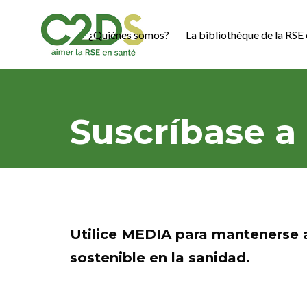
Ir
al
¿Quiénes somos?
La bibliothèque de la RSE 
contenido
C2DS
Suscríbase a
Utilice
MEDIA
para mantenerse al
sostenible en la sanidad.