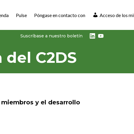
enda
Pulse
Póngase en contacto con
Acceso de los m
LinkedIn
Youtube
Suscríbase a nuestro boletín
n del C2DS
 miembros y el desarrollo