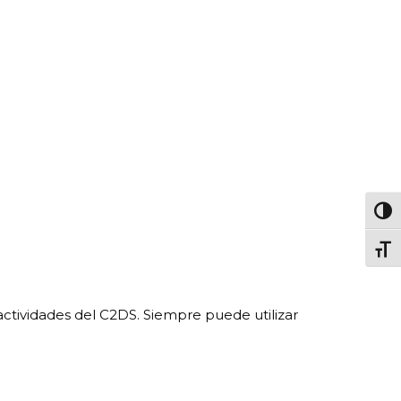
Passe
Chang
 actividades del C2DS. Siempre puede utilizar