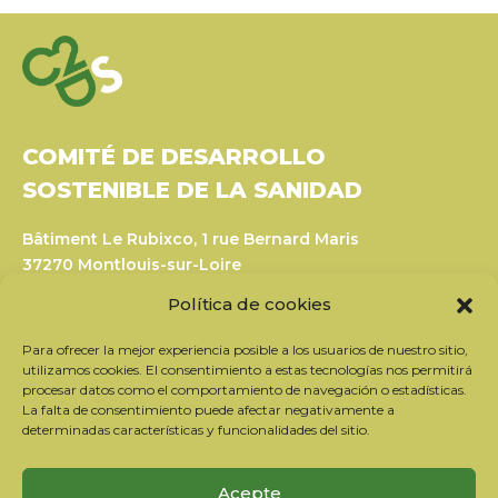
COMITÉ DE DESARROLLO
SOSTENIBLE DE LA SANIDAD
Bâtiment Le Rubixco, 1 rue Bernard Maris
37270 Montlouis-sur-Loire
Tel: 06 26 49 36 81 -
contact@c2ds.eu
Política de cookies
Twitter
LinkedIn
Youtube
Para ofrecer la mejor experiencia posible a los usuarios de nuestro sitio,
utilizamos cookies. El consentimiento a estas tecnologías nos permitirá
procesar datos como el comportamiento de navegación o estadísticas.
La falta de consentimiento puede afectar negativamente a
Suscríbase a nuestro boletín
determinadas características y funcionalidades del sitio.
Nuestros socios
Contactar con el equipo
Acepte