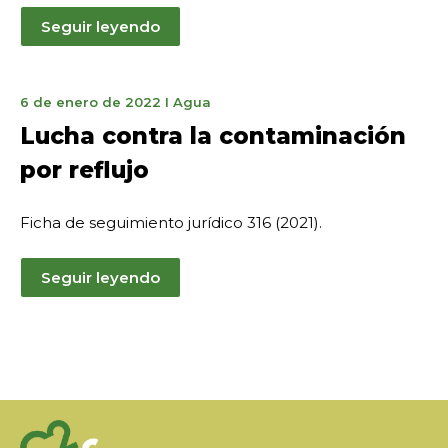
Seguir leyendo
31
6 de enero de 2022
I
Agua
de
Lucha contra la contaminación
marzo
por reflujo
de
2023
Ficha de seguimiento jurídico 316 (2021).
Seguir leyendo