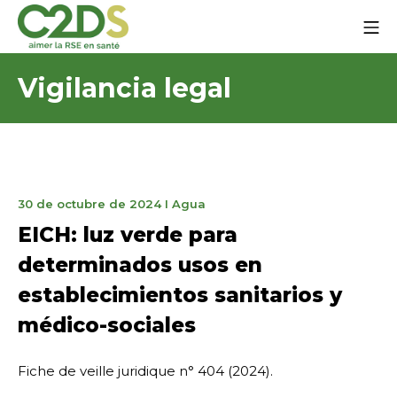
Ir
Me
al
contenido
C2DS
Vigilancia legal
21
30 de octubre de 2024
I
Agua
de
EICH: luz verde para
noviembre
determinados usos en
de
2024
establecimientos sanitarios y
médico-sociales
Fiche de veille juridique n° 404 (2024).