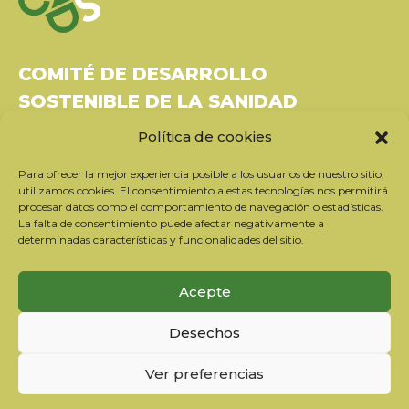
COMITÉ DE DESARROLLO
SOSTENIBLE DE LA SANIDAD
Política de cookies
Bâtiment Le Rubixco, 1 rue Bernard Maris
37270 Montlouis-sur-Loire
Para ofrecer la mejor experiencia posible a los usuarios de nuestro sitio,
Tel: 06 26 49 36 81 -
contact@c2ds.eu
utilizamos cookies. El consentimiento a estas tecnologías nos permitirá
procesar datos como el comportamiento de navegación o estadísticas.
La falta de consentimiento puede afectar negativamente a
Twitter
LinkedIn
Youtube
determinadas características y funcionalidades del sitio.
Suscríbase a nuestro boletín
Acepte
Nuestros socios
Desechos
Contactar con el equipo
Información jurídica
Ver preferencias
Política de privacidad