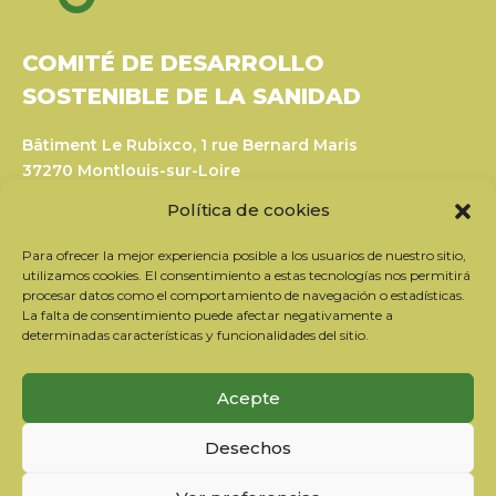
COMITÉ DE DESARROLLO
SOSTENIBLE DE LA SANIDAD
Bâtiment Le Rubixco, 1 rue Bernard Maris
37270 Montlouis-sur-Loire
Tel: 06 26 49 36 81 -
contact@c2ds.eu
Política de cookies
Twitter
LinkedIn
Youtube
Para ofrecer la mejor experiencia posible a los usuarios de nuestro sitio,
utilizamos cookies. El consentimiento a estas tecnologías nos permitirá
procesar datos como el comportamiento de navegación o estadísticas.
La falta de consentimiento puede afectar negativamente a
Suscríbase a nuestro boletín
determinadas características y funcionalidades del sitio.
Nuestros socios
Contactar con el equipo
Acepte
Información jurídica
Política de privacidad
Desechos
Política de cookies