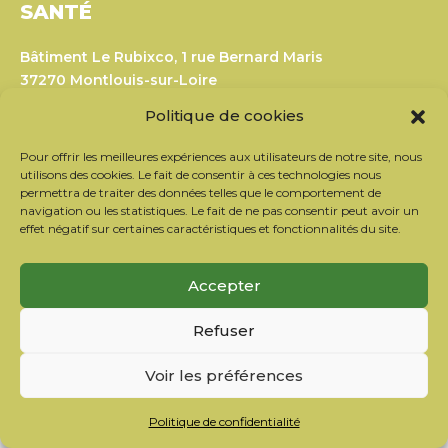
SANTÉ
Bâtiment Le Rubixco, 1 rue Bernard Maris
37270 Montlouis-sur-Loire
Tél. : 06 26 49 36 81 –
contact@c2ds.eu
Politique de cookies
Twitter
LinkedIn
Youtube
Pour offrir les meilleures expériences aux utilisateurs de notre site, nous
utilisons des cookies. Le fait de consentir à ces technologies nous
permettra de traiter des données telles que le comportement de
navigation ou les statistiques. Le fait de ne pas consentir peut avoir un
S’inscrire à la newsletter
effet négatif sur certaines caractéristiques et fonctionnalités du site.
Nos partenaires
Contacter l’équipe
Accepter
Mentions légales
Politique de confidentialité
Refuser
Politique de cookies
Voir les préférences
Copyright © 2026
C2DS
Politique de confidentialité
FR