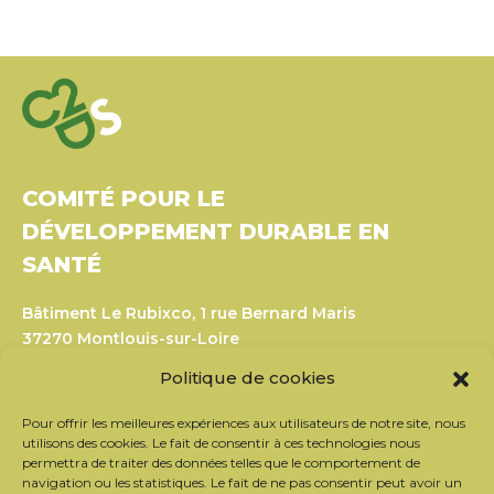
COMITÉ POUR LE
DÉVELOPPEMENT DURABLE EN
SANTÉ
Bâtiment Le Rubixco, 1 rue Bernard Maris
37270 Montlouis-sur-Loire
Tél. : 06 26 49 36 81 –
contact@c2ds.eu
Politique de cookies
Twitter
LinkedIn
Youtube
Pour offrir les meilleures expériences aux utilisateurs de notre site, nous
utilisons des cookies. Le fait de consentir à ces technologies nous
permettra de traiter des données telles que le comportement de
navigation ou les statistiques. Le fait de ne pas consentir peut avoir un
S’inscrire à la newsletter