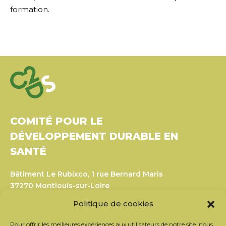
formation.
COMITÉ POUR LE
DÉVELOPPEMENT DURABLE EN
SANTÉ
Bâtiment Le Rubixco, 1 rue Bernard Maris
37270 Montlouis-sur-Loire
Tél. : 06 26 49 36 81 –
contact@c2ds.eu
Politique de cookies
Twitter
LinkedIn
Youtube
Pour offrir les meilleures expériences aux utilisateurs de notre site, nous