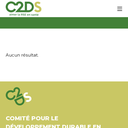
Aller
Me
au
contenu
C2DS
Aucun résultat.
COMITÉ POUR LE
DÉVELOPPEMENT DURABLE EN