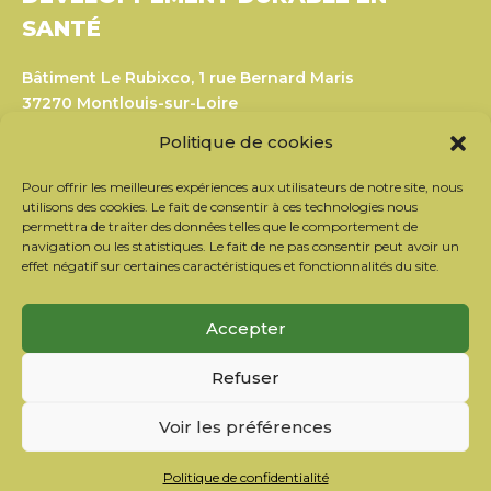
SANTÉ
Bâtiment Le Rubixco, 1 rue Bernard Maris
37270 Montlouis-sur-Loire
Tél. : 06 26 49 36 81 –
contact@c2ds.eu
Politique de cookies
Twitter
LinkedIn
Youtube
Pour offrir les meilleures expériences aux utilisateurs de notre site, nous
utilisons des cookies. Le fait de consentir à ces technologies nous
permettra de traiter des données telles que le comportement de
navigation ou les statistiques. Le fait de ne pas consentir peut avoir un
S’inscrire à la newsletter
effet négatif sur certaines caractéristiques et fonctionnalités du site.
Nos partenaires
Contacter l’équipe
Accepter
Mentions légales
Politique de confidentialité
Refuser
Politique de cookies
Voir les préférences
Copyright © 2026
C2DS
Politique de confidentialité
FR