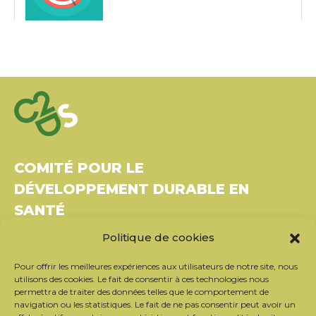
COMITÉ POUR LE
DÉVELOPPEMENT DURABLE EN
SANTÉ
Politique de cookies
Bâtiment Le Rubixco, 1 rue Bernard Maris
37270 Montlouis-sur-Loire
Pour offrir les meilleures expériences aux utilisateurs de notre site, nous
Tél. : 06 26 49 36 81 –
contact@c2ds.eu
utilisons des cookies. Le fait de consentir à ces technologies nous
permettra de traiter des données telles que le comportement de
navigation ou les statistiques. Le fait de ne pas consentir peut avoir un
Twitter
LinkedIn
Youtube