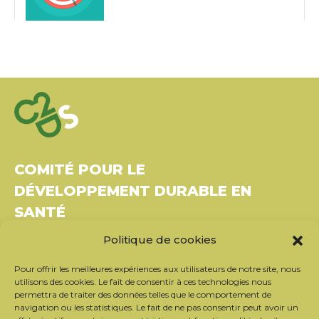
COMITÉ POUR LE
DÉVELOPPEMENT DURABLE EN
SANTÉ
Politique de cookies
Bâtiment Le Rubixco, 1 rue Bernard Maris
37270 Montlouis-sur-Loire
Pour offrir les meilleures expériences aux utilisateurs de notre site, nous
Tél. : 06 26 49 36 81 –
contact@c2ds.eu
utilisons des cookies. Le fait de consentir à ces technologies nous
permettra de traiter des données telles que le comportement de
navigation ou les statistiques. Le fait de ne pas consentir peut avoir un
Twitter
LinkedIn
Youtube