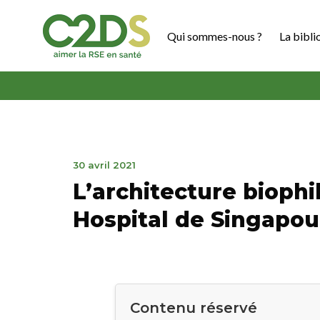
Aller
au
Qui sommes-nous ?
La bibli
contenu
C2DS
3
30 avril 2021
novembre
L’architecture bioph
2022
Hospital de Singapou
Contenu réservé