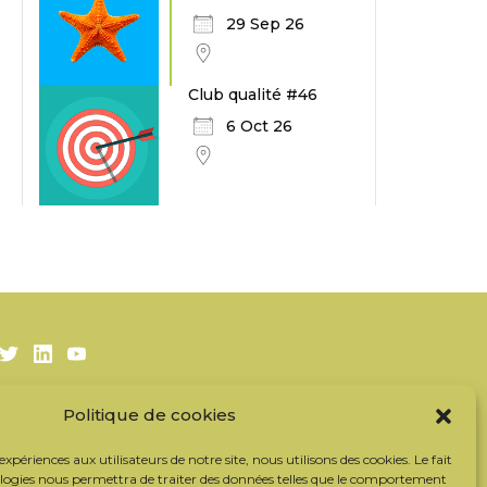
29 Sep 26
Club qualité #46
6 Oct 26
Twitter
LinkedIn
Youtube
Politique de cookies
S’inscrire à la newsletter
Nos partenaires
 expériences aux utilisateurs de notre site, nous utilisons des cookies. Le fait
Contacter l’équipe
ologies nous permettra de traiter des données telles que le comportement