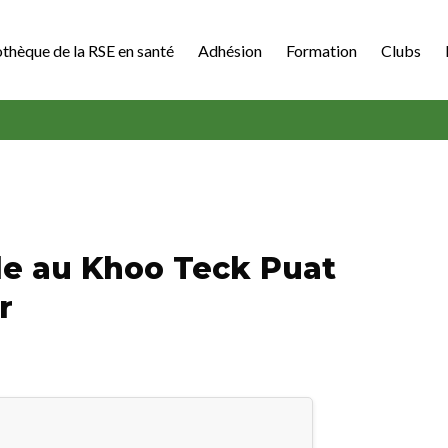
othèque de la RSE en santé
Adhésion
Formation
Clubs
ile au Khoo Teck Puat
r