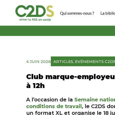
Aller
au
Qui sommes-nous ?
La bibli
contenu
C2DS
4 JUIN 2026
ARTICLES
, 
EVÉNEMENTS C2D
Club marque-employeur X
à 12h
A l’occasion de la
Semaine nation
conditions de travail
, le C2DS d
un format XL et organise le 18 j