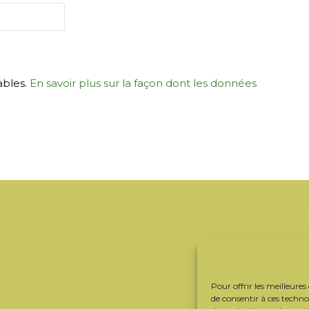
ables.
En savoir plus sur la façon dont les données
Pour offrir les meilleures
de consentir à ces techn