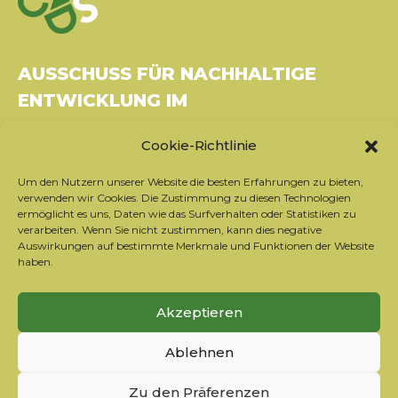
AUSSCHUSS FÜR NACHHALTIGE
ENTWICKLUNG IM
GESUNDHEITSWESEN
Cookie-Richtlinie
Gebäude Le Rubixco, 1 rue Bernard Maris
Um den Nutzern unserer Website die besten Erfahrungen zu bieten,
37270 Montlouis-sur-Loire
verwenden wir Cookies. Die Zustimmung zu diesen Technologien
Tel.: 06 26 49 36 81 -
contact@c2ds.eu
ermöglicht es uns, Daten wie das Surfverhalten oder Statistiken zu
verarbeiten. Wenn Sie nicht zustimmen, kann dies negative
Auswirkungen auf bestimmte Merkmale und Funktionen der Website
Twitter
LinkedIn
Youtube
haben.
Sich für den Newsletter anmelden
Akzeptieren
Unsere Partner
Ablehnen
Kontaktieren Sie das Team
Rechtliche Hinweise
Zu den Präferenzen