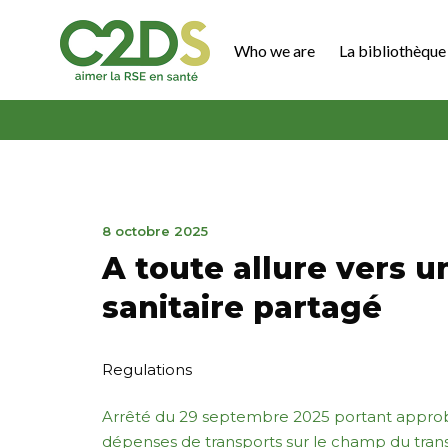
Go
to
Who we are
La bibliothèque 
content
C2DS
9
8 octobre 2025
octobre
A toute allure vers 
2025
sanitaire partagé
Regulations
Arrêté du 29 septembre 2025 portant approba
dépenses de transports sur le champ du trans