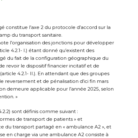
é constitue l’axe 2 du protocole d’accord sur la
amp du transport sanitaire.
 note l’organisation des jonctions pour développer
ticle 4.2.1- I.) étant donné qu’existent des
agé du fait de la configuration géographique du
 revoir le dispositif financier incitatif et de
article 4.2.1- II.). En attendant que des groupes
de reversement et de pénalisation d’ici fin mars
isation demeure applicable pour l’année 2025, selon
ntion. »
 4.2.2) sont définis comme suivant :
formes de transport de patients » et
place du transport partagé en « ambulance A2 », et
ise en charge via une ambulance A2 consiste à