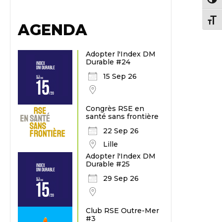
Passe
Chang
AGENDA
Adopter l'Index DM
Durable #24
15 Sep 26
Congrès RSE en
santé sans frontière
22 Sep 26
Lille
Adopter l'Index DM
Durable #25
29 Sep 26
Club RSE Outre-Mer
#3