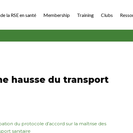
de la RSE en santé
Membership
Training
Clubs
Resso
une hausse du transport
tion du protocole d’accord sur la maîtrise des
port sanitaire