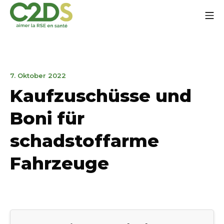
Zum
Mo
Inhalt
springen
C2DS
21.
7. Oktober 2022
Januar
Kaufzuschüsse und
2025
Boni für
schadstoffarme
Fahrzeuge