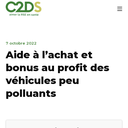
Aller
Me
au
contenu
C2DS
21
7 octobre 2022
janvier
Aide à l’achat et
2025
bonus au profit des
véhicules peu
polluants