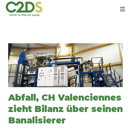
Zum
Mo
Inhalt
springen
C2DS
Abfall, CH Valenciennes
zieht Bilanz über seinen
Banalisierer