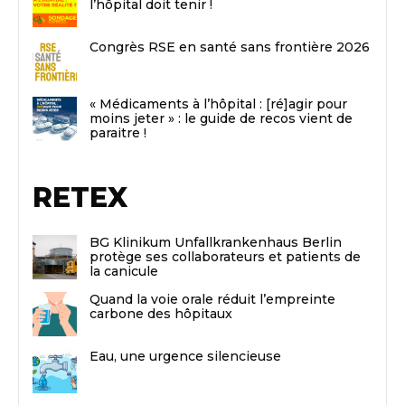
l’hôpital doit tenir !
Congrès RSE en santé sans frontière 2026
« Médicaments à l’hôpital : [ré]agir pour
moins jeter » : le guide de recos vient de
paraitre !
RETEX
BG Klinikum Unfallkrankenhaus Berlin
protège ses collaborateurs et patients de
la canicule
Quand la voie orale réduit l’empreinte
carbone des hôpitaux
Eau, une urgence silencieuse