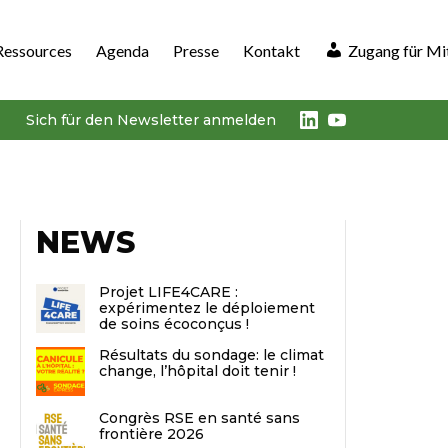
Ressources
Agenda
Presse
Kontakt
Zugang für Mi
LinkedIn
Youtube
Sich für den Newsletter anmelden
NEWS
Projet LIFE4CARE :
expérimentez le déploiement
de soins écoconçus !
Résultats du sondage: le climat
change, l’hôpital doit tenir !
Congrès RSE en santé sans
frontière 2026