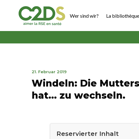
Zum
Inhalt
Wer sind wir?
La bibliothèque
springen
C2DS
20.
21. Februar 2019
Januar
Windeln: Die Mutters
2025
hat... zu wechseln.
Reservierter Inhalt