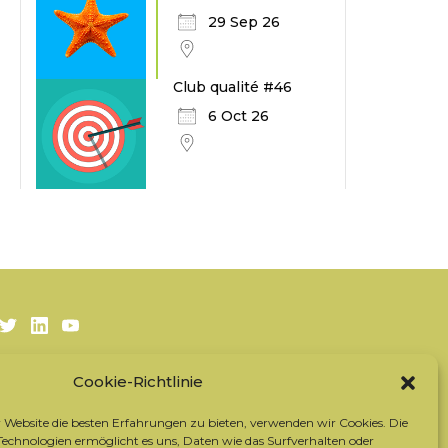
29 Sep 26
Club qualité #46
6 Oct 26
Twitter
LinkedIn
Youtube
Cookie-Richtlinie
Sich für den Newsletter anmelden
Unsere Partner
Website die besten Erfahrungen zu bieten, verwenden wir Cookies. Die
Kontaktieren Sie das Team
chnologien ermöglicht es uns, Daten wie das Surfverhalten oder