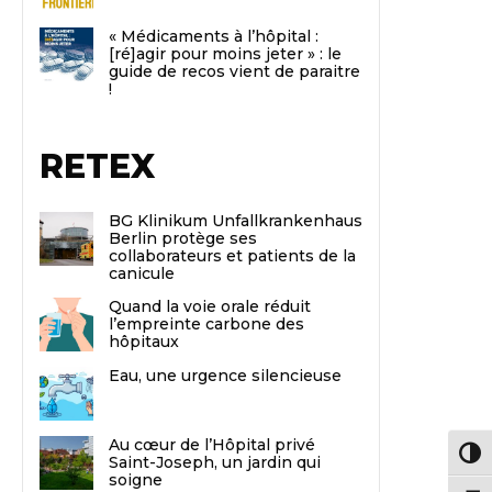
« Médicaments à l’hôpital :
[ré]agir pour moins jeter » : le
guide de recos vient de paraitre
!
RETEX
BG Klinikum Unfallkrankenhaus
Berlin protège ses
collaborateurs et patients de la
canicule
Quand la voie orale réduit
l’empreinte carbone des
hôpitaux
Eau, une urgence silencieuse
Au cœur de l’Hôpital privé
Passe
Saint-Joseph, un jardin qui
soigne