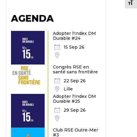
Chang
AGENDA
Adopter l'Index DM
Durable #24
15 Sep 26
Congrès RSE en
santé sans frontière
22 Sep 26
Lille
Adopter l'Index DM
Durable #25
29 Sep 26
Club RSE Outre-Mer
#3