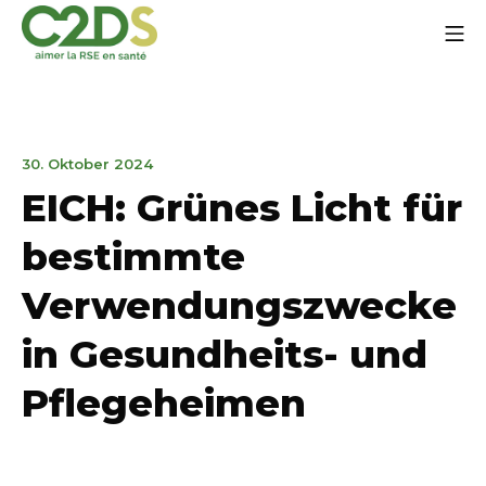
Zum
Mo
Inhalt
springen
C2DS
21.
30. Oktober 2024
November
EICH: Grünes Licht für
2024
bestimmte
Verwendungszwecke
in Gesundheits- und
Pflegeheimen