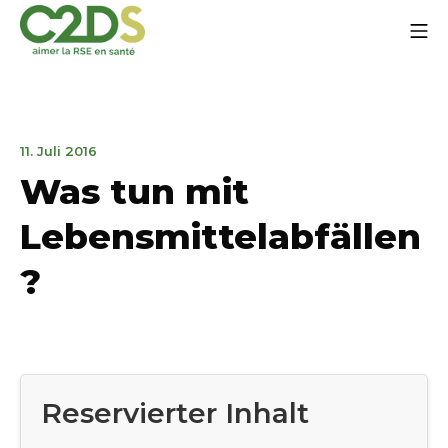
Zum
Mo
Inhalt
springen
C2DS
30.
11. Juli 2016
November
Was tun mit
2016
Lebensmittelabfällen
?
Reservierter Inhalt