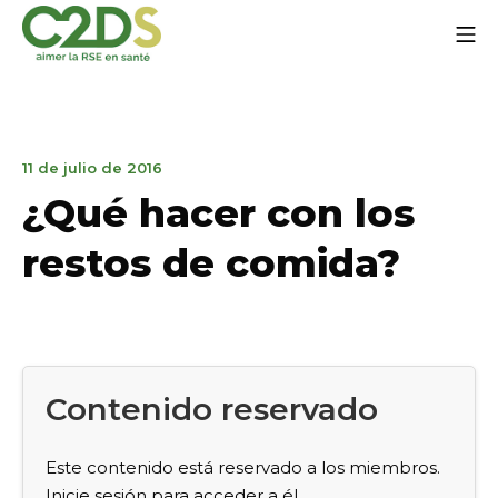
Ir
Me
al
contenido
C2DS
30
11 de julio de 2016
de
¿Qué hacer con los
noviembre
de
restos de comida?
2016
Contenido reservado
Este contenido está reservado a los miembros.
Inicie sesión para acceder a él.