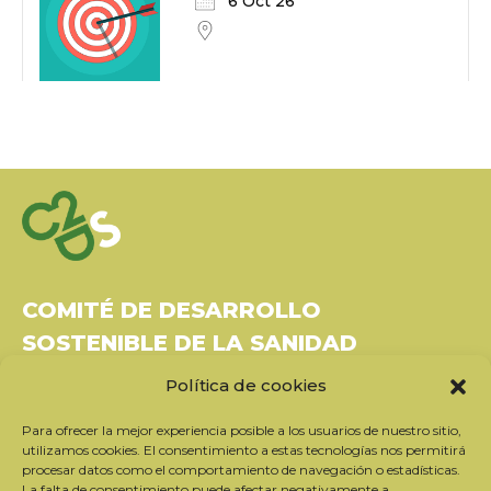
6 Oct 26
COMITÉ DE DESARROLLO
SOSTENIBLE DE LA SANIDAD
Política de cookies
Bâtiment Le Rubixco, 1 rue Bernard Maris
37270 Montlouis-sur-Loire
Para ofrecer la mejor experiencia posible a los usuarios de nuestro sitio,
Tel: 06 26 49 36 81 -
contact@c2ds.eu
utilizamos cookies. El consentimiento a estas tecnologías nos permitirá
procesar datos como el comportamiento de navegación o estadísticas.
La falta de consentimiento puede afectar negativamente a